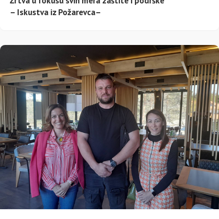
Žrtva u fokusu svih mera zaštite i podrške
– Iskustva iz Požarevca–