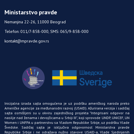
Ministarstvo pravde
Nemanjina 22-26, 11000 Beograd
Telefon: 011/7-858-000, SMS: 065/9-858-000
kontakt@mpravde.gov.rs
Inicijalna izrada sajta omogućena je uz podršku američkog naroda preko
Američke agencije za međunarodni razvoj
(USAID)
. Ažurirana verzija i sadržaj
sajta osmišljeni su u okviru zajedničkog projekta "Integrisani odgovor na
nasilje nad ženama i devojčicama u Srbiji
III"
, koji sprovode
UNDP
,
UNICEF
,
UN
Women
i
UNFPA
u partnerstvu sa Vladom Republike Srbije, uz podršku Vlade
Švedske. Sadržaj sajta je isključiva odgovornost Ministarstva pravde
Republike Srbije i ne odražava nužno stavove
USAID-a
, Vlade Sjedinjenih