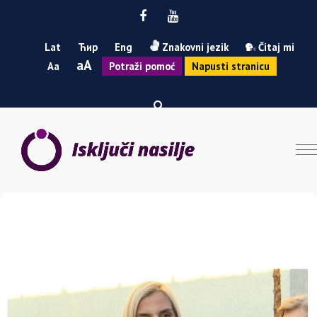
Facebook
Youtube
Lat
Ћир
Eng
Znakovni jezik
Čitaj mi
Smanji
Povećaj
A
A
Potraži pomoć
Napusti stranicu
font
font