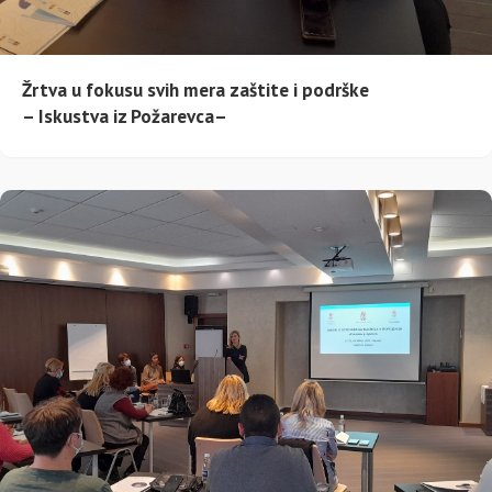
Žrtva u fokusu svih mera zaštite i podrške
– Iskustva iz Požarevca–