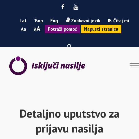
Facebook
Youtube
Lat
Ћир
Eng
Znakovni jezik
Čitaj mi
Smanji
Povećaj
A
A
Potraži pomoć
Napusti stranicu
font
font
Detaljno uputstvo za
prijavu nasilja