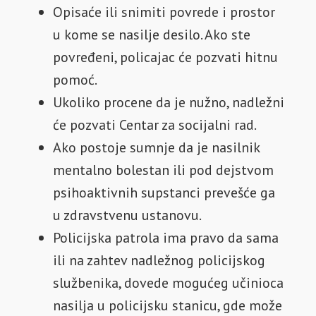
Opisaće ili snimiti povrede i prostor
u kome se nasilje desilo. Ako ste
povređeni, policajac će pozvati hitnu
pomoć.
Ukoliko procene da je nužno, nadležni
će pozvati Centar za socijalni rad.
Ako postoje sumnje da je nasilnik
mentalno bolestan ili pod dejstvom
psihoaktivnih supstanci prevešće ga
u zdravstvenu ustanovu.
Policijska patrola ima pravo da sama
ili na zahtev nadležnog policijskog
službenika, dovede mogućeg učinioca
nasilja u policijsku stanicu, gde može