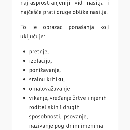
najrasprostranjeniji vid nasilja i
najčešće prati druge oblike nasilja.
To je obrazac ponašanja koji
uključuje:
pretnje,
izolaciju,
ponižavanje,
stalnu kritiku,
omalovažavanje
vikanje, vređanje žrtve i njenih
roditeljskih i drugih
sposobnosti, psovanje,
nazivanje pogrdnim imenima