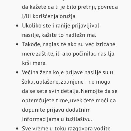
da kažete da li je bilo pretnji, povreda
i/ili korišćenja oružja.
Ukoliko ste i ranije prijavljivali
nasilje, kažite to nadležnima.
Takođe, naglasite ako su već izricane
mere zaštite, ili ako počinilac nasilja
krši mere.
Većina žena koje prijave nasilje su u
šoku, uplašene, zbunjene i ne mogu
da se sete svih detalja. Nemojte da se
opterećujete time, uvek ćete moći da
dopunite prijavu dodatnim
informacijama u tužilaštvu.
Sve vreme u toku razgovora vodite