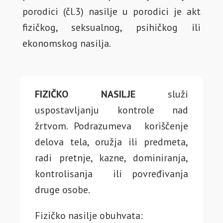
porodici (čl.3) nasilje u porodici je akt
fizičkog, seksualnog, psihičkog ili
ekonomskog nasilja.
FIZIČKO NASILJE
služi
uspostavljanju kontrole nad
žrtvom. Podrazumeva koriščenje
delova tela, oružja ili predmeta,
radi pretnje, kazne, dominiranja,
kontrolisanja ili povređivanja
druge osobe.
Fizičko nasilje obuhvata: