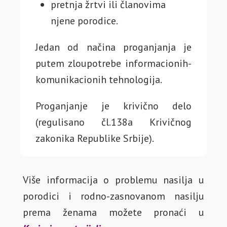
pretnja žrtvi ili članovima
njene porodice.
Jedan od načina proganjanja je
putem zloupotrebe informacionih-
komunikacionih tehnologija.
Proganjanje je krivično delo
(regulisano čl.138a Krivičnog
zakonika Republike Srbije).
Više informacija o problemu nasilja u
porodici i rodno-zasnovanom nasilju
prema ženama možete pronaći u