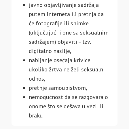
javno objavljivanje sadržaja
putem interneta ili pretnja da
će fotografije ili snimke
(uključujući i one sa seksualnim
sadržajem) objaviti – tzv.
digitalno nasilje,
nabijanje osećaja krivice
ukoliko žrtva ne želi seksualni
odnos,
pretnje samoubistvom,
nemogućnost da se razgovara o
onome što se dešava u vezi ili
braku