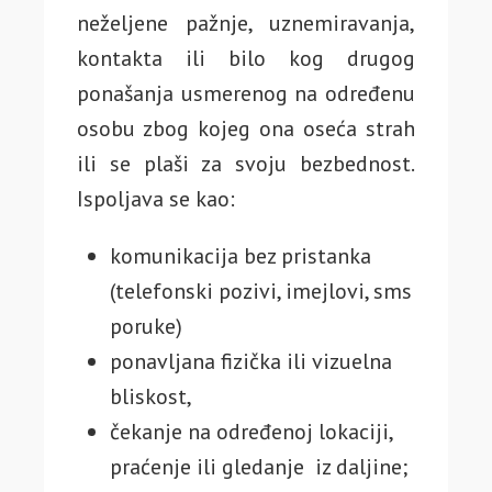
neželjene pažnje, uznemiravanja,
kontakta ili bilo kog drugog
ponašanja usmerenog na određenu
osobu zbog kojeg ona oseća strah
ili se plaši za svoju bezbednost.
Ispoljava se kao:
komunikacija bez pristanka
(telefonski pozivi, imejlovi, sms
poruke)
ponavljana fizička ili vizuelna
bliskost,
čekanje na određenoj lokaciji,
praćenje ili gledanje iz daljine;