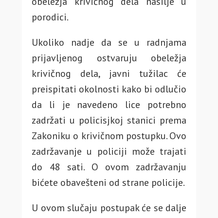
obeležja krivičnog dela nasilje u
porodici.
Ukoliko nadje da se u radnjama
prijavljenog ostvaruju obeležja
krivičnog dela, javni tužilac će
preispitati okolnosti kako bi odlučio
da li je navedeno lice potrebno
zadržati u policisjkoj stanici prema
Zakoniku o krivičnom postupku. Ovo
zadržavanje u policiji može trajati
do 48 sati. O ovom zadržavanju
bićete obavešteni od strane policije.
U ovom slučaju postupak će se dalje