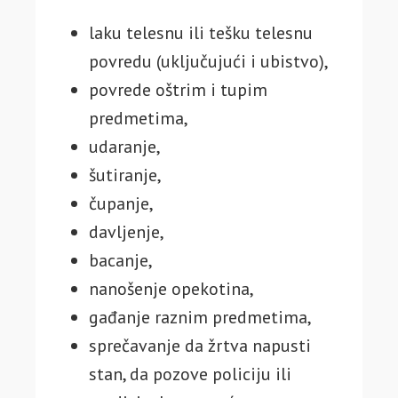
laku telesnu ili tešku telesnu
povredu (uključujući i ubistvo),
povrede oštrim i tupim
predmetima,
udaranje,
šutiranje,
čupanje,
davljenje,
bacanje,
nanošenje opekotina,
gađanje raznim predmetima,
sprečavanje da žrtva napusti
stan, da pozove policiju ili