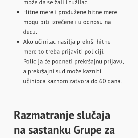
može da se žali i tužilac.
Hitne mere i produžene hitne mere
mogu biti izrečene i u odnosu na
decu.
Ako učinilac nasilja prekrši hitne
mere to treba prijaviti policiji.
Policija će podneti prekršajnu prijavu,
a prekršajni sud može kazniti
učinioca kaznom zatvora do 60 dana.
Razmatranje slučaja
na sastanku Grupe za