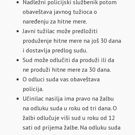
Nadležni policijski službenik potom
obaveštava javnog tužioca o
naređenju za hitne mere.
Javni tužilac može predložiti
produženje hitne mere na još 30 dana
i dostavlja predlog sudu.
Sud može odlučiti da produži ili da
ne produži hitne mere za 30 dana.
O odluci suda vas obaveštava
policija.
Učinilac nasilja ima pravo na žalbu
na odluku suda u roku od tri dana. O
žalbi odlučuje viši sud u roku od 12
sati od prijema žalbe. Na odluku suda