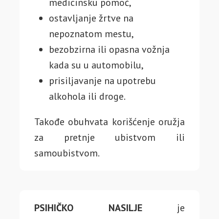
medicinsku pomoć,
ostavljanje žrtve na
nepoznatom mestu,
bezobzirna ili opasna vožnja
kada su u automobilu,
prisiljavanje na upotrebu
alkohola ili droge.
Takođe obuhvata korišćenje oružja
za pretnje ubistvom ili
samoubistvom.
PSIHIČKO NASILJE
je