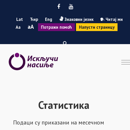
Facebook
Youtube
Lat
Ћир
Eng
Знаковни језик
Читај ми
Smanji
Povećaj
A
A
Потражи помоћ
Напусти страницу
font
font