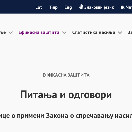
Lat
Ћир
Eng
Знаковни језик
Чи
иље
Ефикасна заштита
Статистика насиља
З
ЕФИКАСНА ЗАШТИТА
Питања и одговори
ице о примени Закона о спречавању наси