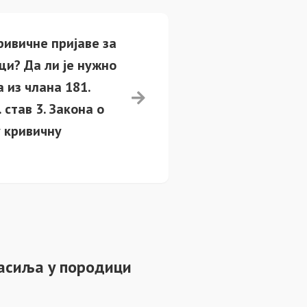
ривичне пријаве за
ци? Да ли је нужно
 из члана 181.
став 3. Закона о
у кривичну
асиља у породици