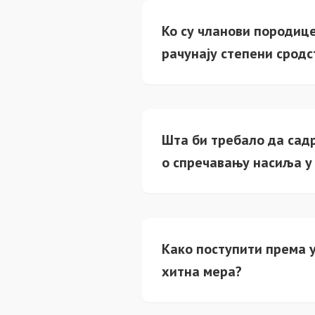
Ко су чланови породице
рачунају степени сродс
Шта би требало да садр
о спречавању насиља у
Како поступити према у
хитна мера?