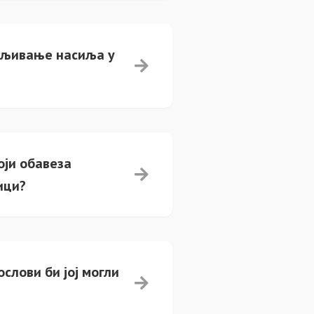
ављивање насиља у
оји обавеза
ици?
слови би јој могли