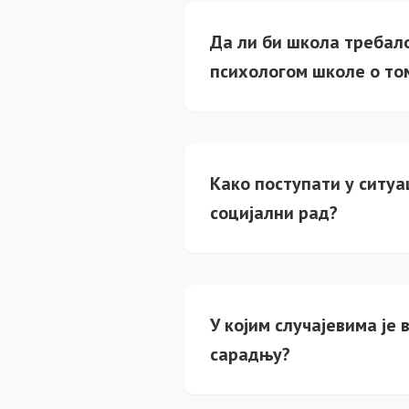
Да ли би школа требало
психологом школе о то
Како поступати у ситуа
социјални рад?
У којим случајевима је
сарадњу?