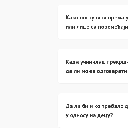
Како поступити према у
или лице са поремећај
Када учинилац прекрши
да ли може одговарати 
Да ли би и ко требало 
у односу на децу?