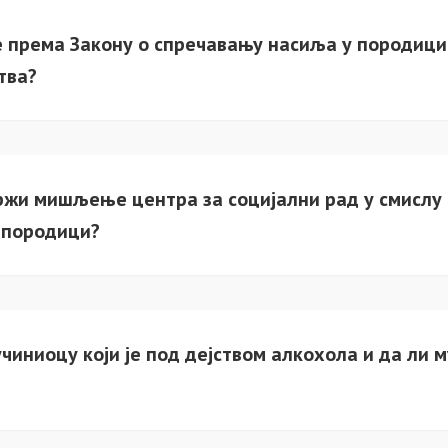
 према Закону о спречавању насиља у породици 
тва?
жи мишљење центра за социјални рад у смислу чл
 породици?
чиниоцу који је под дејством алкохола и да ли 