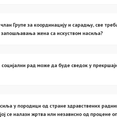
 члан Групе за координацију и сарадњу, све треб
е запошљавања жена са искуством насиља?
 социјални рад може да буде сведок у прекршај
сиља у породици од стране здравствених радни
јој се налази жртва или независно од процене о