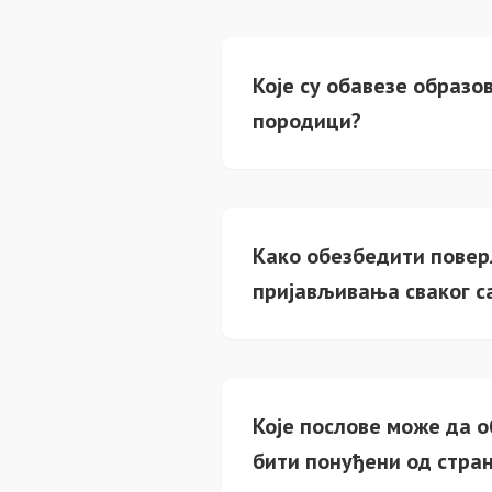
Које су обавезе образ
породици?
Како обезбедити повер
пријављивања сваког с
Које послове може да о
бити понуђени од стра