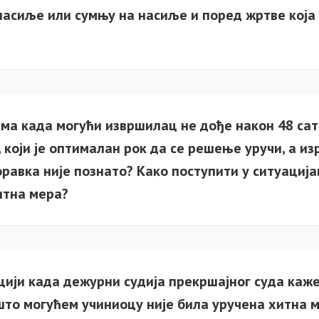
насиље или сумњу на насиље и поред жртве која 
ама када могући извршилац не дође након 48 са
који је оптималан рок да се решење уручи, а из
оравка није познато? Како поступити у ситуациј
итна мера?
ацији када дежурни судија прекршајног суда ка
 што могућем учиниоцу није била уручена хитна