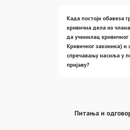
Када постоји обавеза г
кривична дела из члана
да учинилац кривичног 
Кривичног законика) и 
спречавању насиља у п
пријаву?
Питања и одгово