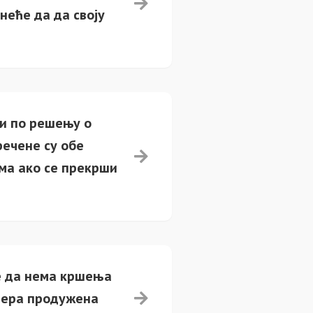
неће да да своју
ти по решењу о
речене су обе
ама ако се прекрши
же да нема кршења
 мера продужена