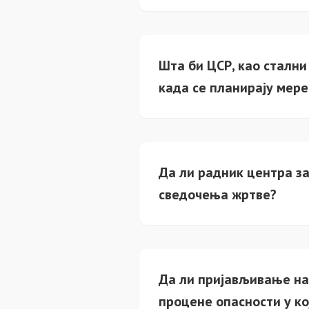
Шта би ЦСР, као стални
када се планирају мер
Да ли радник центра за
сведочења жртве?
Да ли пријављивање на
процене опасности у ко