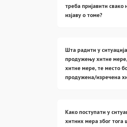
треба пријавити свако 
изјаву о томе?
Шта радити у ситуациј
продужењу хитне мере, 
хитне мере, те место б
продужена/изречена х
Како поступати у ситу
хитних мера због тога