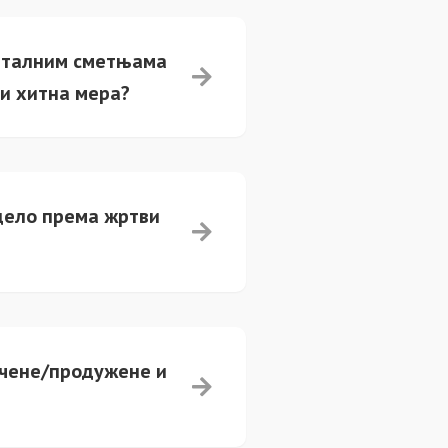
енталним сметњама
ћи хитна мера?
дело према жртви
ечене/продужене и