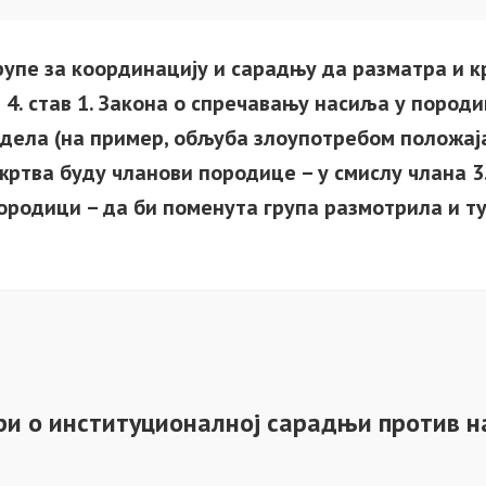
рупе за координацију и сарадњу да разматра и к
 4. став 1. Закона о спречавању насиља у породи
дела (на пример, обљуба злоупотребом положаја
жртва буду чланови породице – у смислу члана 3. 
ородици – да би поменута група размотрила и т
ри о институционалној сарадњи против н