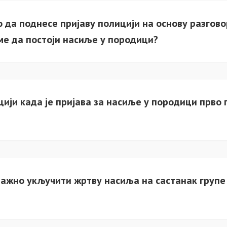
 да поднесе пријаву полицији на основу разгово
ме да постоји насиље у породици?
цији када је пријава за насиље у породици прво
 важно укључити жртву насиља на састанак групе