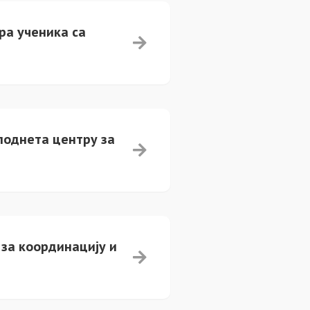
ра ученика са
 поднета центру за
 за координацију и