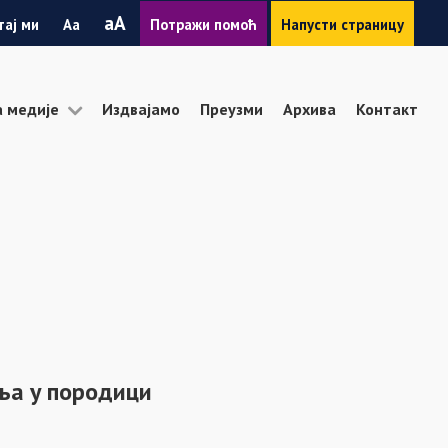
Smanji
Povećaj
A
тај ми
A
Потражи помоћ
Напусти страницу
font
font
а медије
Издвајамо
Преузми
Архива
Контакт
ља у породици