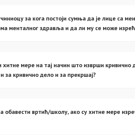
чиниоцу за кога постоји сумња да је лице са м
има менталног здравља и да ли му се може изре
 хитне мере на тај начин што изврши кривично 
и за кривично дело и за прекршај?
да обавести вртић/школу, ако су хитне мере изр