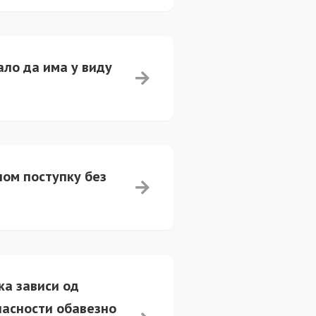
ало да има у виду
ном поступку без
ка зависи од
пасности обавезно