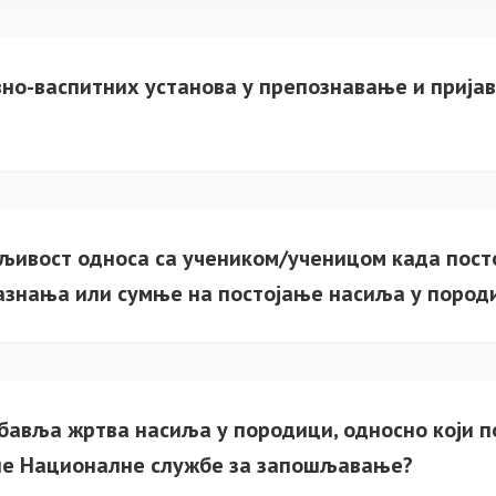
овно-васпитних установа у препознавање и приј
љивост односа са учеником/ученицом када пост
азнања или сумње на постојање насиља у пород
бавља жртва насиља у породици, односно који по
не Националне службе за запошљавање?