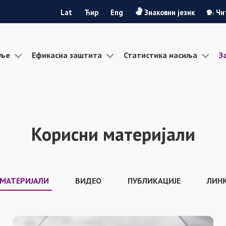
Lat
Ћир
Eng
Знаковни језик
Чи
иље
Ефикасна заштита
Статистика насиља
З
Корисни материјали
 МАТЕРИЈАЛИ
ВИДЕО
ПУБЛИКАЦИЈЕ
ЛИН