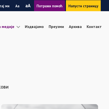
Smanji
Povećaj
A
тај ми
A
Потражи помоћ
Напусти страницу
font
font
а медије
Издвајамо
Преузми
Архива
Контакт
КОВИ