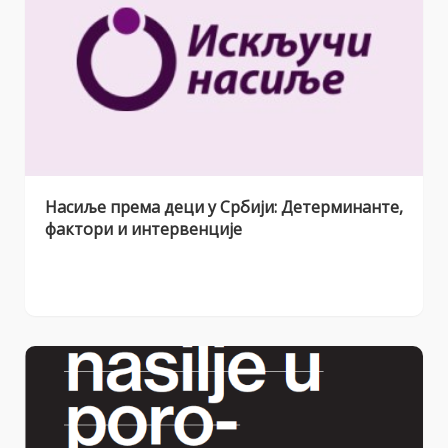
Насиље према деци у Србији: Детерминанте,
фактори и интервенције