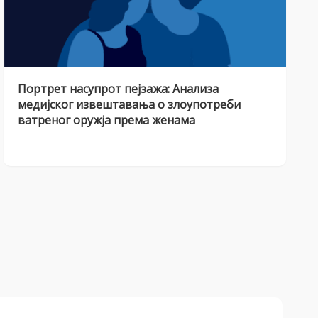
Портрет насупрот пејзажа: Анализа
медијског извештавања о злоупотреби
ватреног оружја према женама