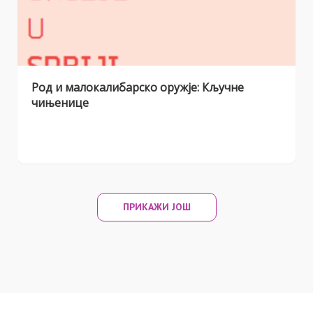
Род и малокалибарско оружје: Кључне
чињенице
ПРИКАЖИ ЈОШ