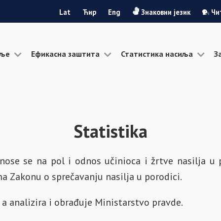
Lat
Ћир
Eng
Знаковни језик
Чи
иље
Ефикасна заштита
Статистика насиља
З
Statistika
ose se na pol i odnos učinioca i žrtve nasilja u 
a Zakonu o sprečavanju nasilja u porodici.
 a analizira i obrađuje Ministarstvo pravde.