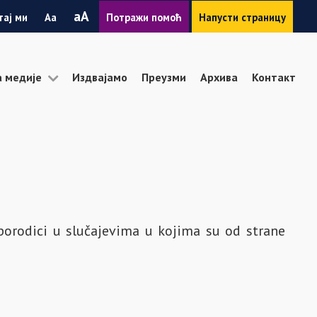
Smanji
Povećaj
A
тај ми
A
Потражи помоћ
Напусти страницу
font
font
а медије
Издвајамо
Преузми
Архива
Контакт
porodici u slučajevima u kojima su od strane