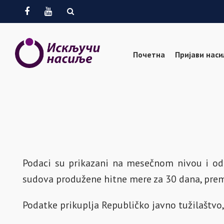
Facebook
Youtube
Почетна
Пријави нас
Podaci su prikazani na mesečnom nivou i odn
sudova produžene hitne mere za 30 dana, prem
Podatke prikuplja Republičko javno tužilaštvo,