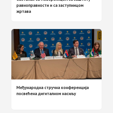
равноправности и са заступницом
жртава
Међународнa стручнa конференцијa
посвећенa дигиталном насиљу