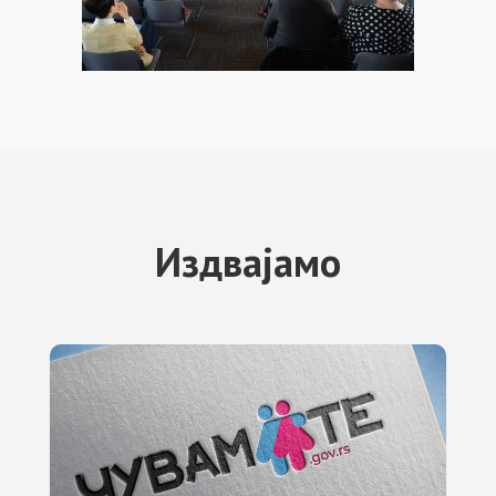
Издвајамо