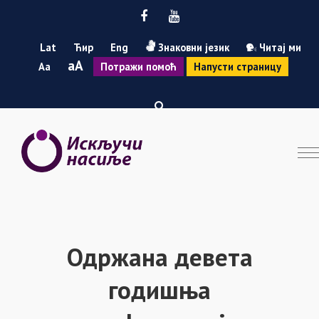
Facebook
Youtube
Lat
Ћир
Eng
Знаковни језик
Читај ми
Smanji
Povećaj
A
A
Потражи помоћ
Напусти страницу
font
font
Одржана девета
годишња