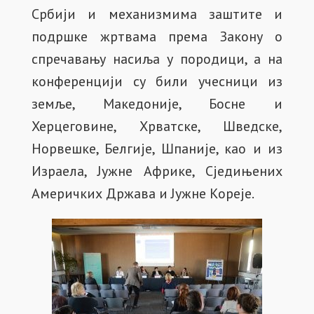
Србији и механизмима заштите и
подршке жртвама према Закону о
спречавању насиља у породици, а на
конференцији су били учесници из
земље, Македоније, Босне и
Херцеговине, Хрватске, Шведске,
Норвешке, Белгије, Шпаније, као и из
Израела, Јужне Африке, Сједињених
Америчких Држава и Јужне Кореје.