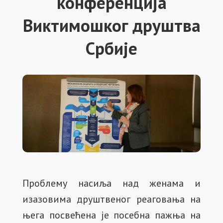
конференција
Виктимошког друштва
Србије
Проблему насиља над женама и
изазовима друштвеног реаговања на
њега посвећена је посебна пажња на