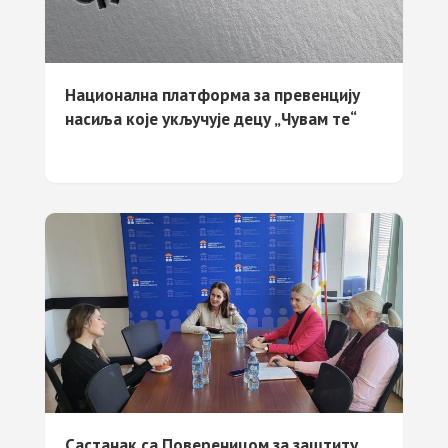
Национална платформа за превенцију
насиља које укључује децу „Чувам те“
Састанак са Повереницом за заштиту