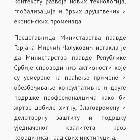
контексту развоја нових технологија,
глобализације и брзих друштвених и
економских. променада.
Представница Министарства правде
Горјана Мирчић Чалуковић истакла је
да Министарство правде Републике
Србије спроводи низ активности које
су усмерене на праћење примене и
обезбеђивање консултативне и друге
подршке професионалцима како би
жртве добиле хитну, благовремену и
делотворну заштиту и подршку
уједначеног квалитета кроз
координисан рад свих институција.