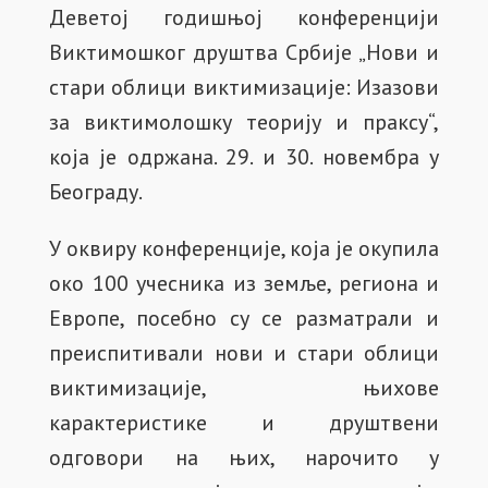
Деветој годишњој конференцији
Виктимошког друштва Србије „Нови и
стари облици виктимизације: Изазови
за виктимолошку теорију и праксу“,
која је одржана. 29. и 30. новембра у
Београду.
У оквиру конференције, која је окупила
око 100 учесника из земље, региона и
Европе, посебно су се разматрали и
преиспитивали нови и стари облици
виктимизације, њихове
карактеристике и друштвени
одговори на њих, нарочито у