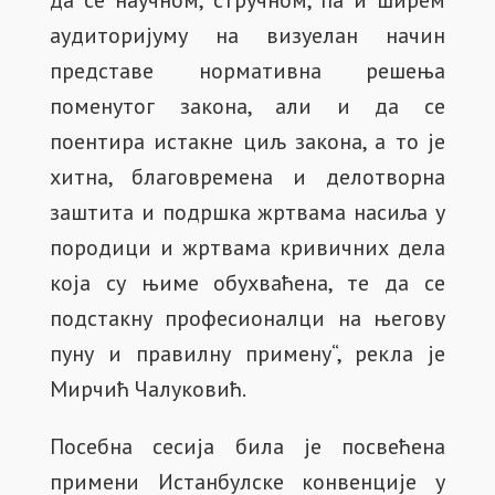
да се научном, стручном, па и ширем
аудиторијуму на визуелан начин
представе нормативна решења
поменутог закона, али и да се
поентира истакне циљ закона, а то је
хитна, благовремена и делотворна
заштита и подршка жртвама насиља у
породици и жртвама кривичних дела
која су њиме обухваћена, те да се
подстакну професионалци на његову
пуну и правилну примену“, рекла је
Мирчић Чалуковић.
Посебна сесија била је посвећена
примени Истанбулске конвенције у