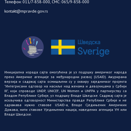
Телефон: 011/7-858-000, СМС: 065/9-858-000
kontakt@mpravde.gov.rs
Иницијална израда сајта омогућена је уз подршку америчког народа
преко Америчке агенције за међународни развој (USAID)
. Ажурирана
верзија и садржај сајта осмишљени су у оквиру заједничког пројекта
"Интегрисани одговор на насиље над женама и девојчицама у Србији
III"
, који спроводе
UNDP
,
UNICEF
,
UN Women
и
UNFPA у партнерству са
Владом Републике Србије, уз подршку Владе Шведске
. Садржај сајта је
искључива одговорност Министарства правде Републике Србије и не
одражава нужно ставове
USAID-a
, Владе Сједињених Америчких
Држава, нити ставове Уједињених нација, наведених агенција
УН или
Владе Шведске
.