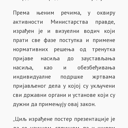
Према њеним речима, у оквиру
активности Министарства правде,
израђен је и визуелни водич који
прати све фазе поступка и примене
нормативних решења од тренутка
пријаве насиља до заустављања
насиља, као и обезбеђивања
индивидуалне подршке жртвама
пријављеног дела у којој су укључени
сви државни органи и установе који су
дужни да примењују овај закон.
„Циљ израђене постер презентације је