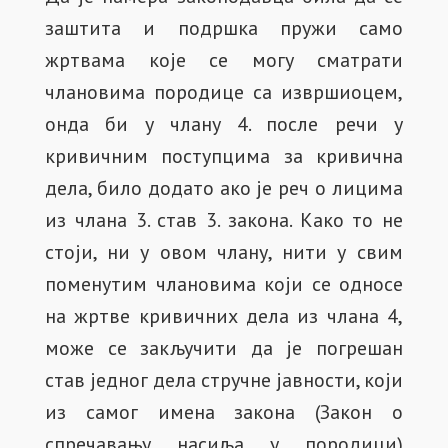
заштита и подршка пружи само
жртвама које се могу сматрати
члановима породице са извршиоцем,
онда би у члану 4. после речи у
кривичним поступцима за кривична
дела, било додато ако је реч о лицима
из члана 3. став 3. закона. Како то не
стоји, ни у овом члану, нити у свим
поменутим члановима који се односе
на жртве кривичних дела из члана 4,
може се закључити да је погрешан
став једног дела стручне јавности, који
из самог имена закона (Закон о
спречавању насиља у породици)