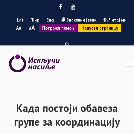
Facebook
Youtube
Lat
Ћир
Eng
Знаковни језик
Читај ми
Smanji
Povećaj
A
A
Потражи помоћ
Напусти страницу
font
font
Када постоји обавеза
групе за координацију