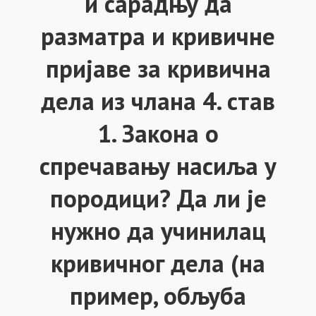
и сарадњу да
разматра и кривичне
пријаве за кривична
дела из члана 4. став
1. Закона о
спречавању насиља у
породици? Да ли је
нужно да учинилац
кривичног дела (на
пример, обљуба