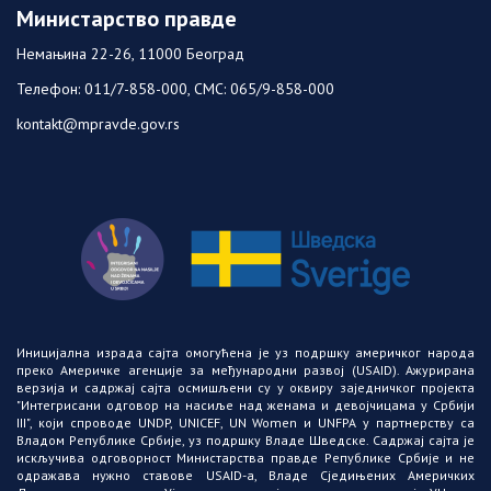
Министарство правде
Немањина 22-26, 11000 Београд
Телефон: 011/7-858-000, СМС: 065/9-858-000
kontakt@mpravde.gov.rs
Иницијална израда сајта омогућена је уз подршку америчког народа
преко Америчке агенције за међународни развој (USAID)
. Ажурирана
верзија и садржај сајта осмишљени су у оквиру заједничког пројекта
"Интегрисани одговор на насиље над женама и девојчицама у Србији
III"
, који спроводе
UNDP
,
UNICEF
,
UN Women
и
UNFPA у партнерству са
Владом Републике Србије, уз подршку Владе Шведске
. Садржај сајта је
искључива одговорност Министарства правде Републике Србије и не
одражава нужно ставове
USAID-a
, Владе Сједињених Америчких