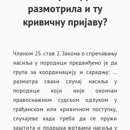
размотрила и ту
кривичну пријаву?
Чланом 25. став 2. Закона о спречавању
насиља у породици предвиђено је да
група за координацију и сарадњу: …
разматра сваки случај насиља у
породици који није окончан
правоснажном судском одлуком у
грађанском или кривичном поступку,
случајеве када треба да се пружи
заштита и подршка жртвама насиља у