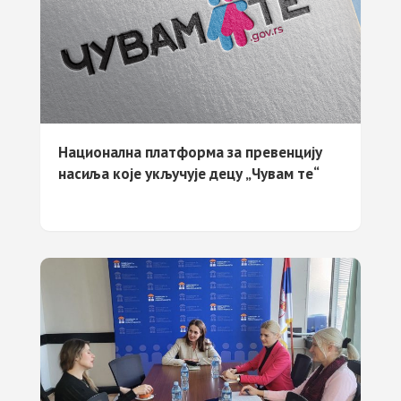
Национална платформа за превенцију
насиља које укључује децу „Чувам те“