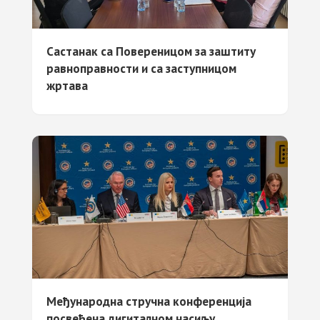
Састанак са Повереницом за заштиту
равноправности и са заступницом
жртава
Међународнa стручнa конференцијa
посвећенa дигиталном насиљу