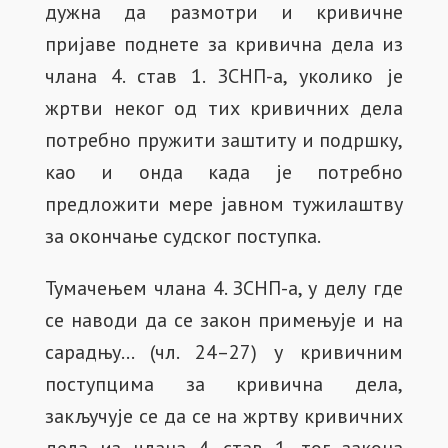
дужна да размотри и кривичне
пријаве поднете за кривична дела из
члана 4. став 1. ЗСНП-а, уколико је
жртви неког од тих кривичних дела
потребно пружити заштиту и подршку,
као и онда када је потребно
предложити мере јавном тужилаштву
за окончање судског поступка.
Тумачењем члана 4. ЗСНП-а, у делу где
се наводи да се закон примењује и на
сарадњу… (чл. 24–27) у кривичним
поступцима за кривична дела,
закључује се да се на жртву кривичних