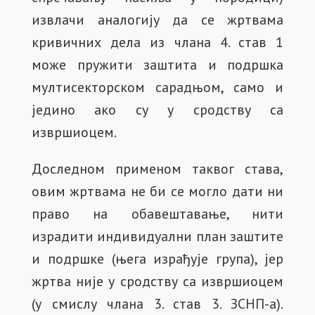
извлачи аналогију да се жртвама
кривичних дела из члана 4. став 1
може пружити заштита и подршка
мултисекторском сарадњом, само и
једино ако су у сродству са
извршиоцем.
Доследном применом таквог става,
овим жртвама не би се могло дати ни
право на обавештавање, нити
израдити индивидуални план заштите
и подршке (њега израђује група), јер
жртва није у сродству са извршиоцем
(у смислу члана 3. став 3. ЗСНП-а).