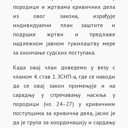
породици и жртвама кривичних дела
из овог закона, израђује
индивидуални план заштите и
подршке жртви и предлаже
надлежном јавном тужилаштву мере
за окончање судских поступака.
Када овај члан доведемо у везу с
чланом 4. став 1. ЗСНП-а, где се наводи
да се овај закон примењује и на
сарадњу у спречавању насиља у
породици (чл. 24–27) у кривичним
поступцима за кривична дела, јасно је
да је група за координацију и сардању