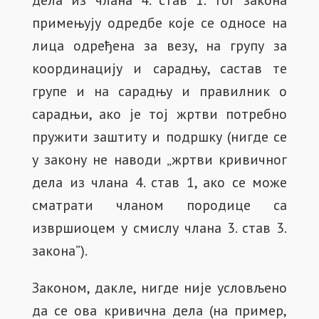
дела из члана 4. став 1. тог закона
примењују одредбе које се односе на
лица одређена за везу, на групу за
координацију и сарадњу, састав те
групе и на сарадњу и правилник о
сарадњи, ако је тој жртви потребно
пружити заштиту и подршку (нигде се
у закону не наводи „жртви кривичног
дела из члана 4. став 1, ако се може
сматрати чланом породице са
извршиоцем у смислу члана 3. став 3.
закона”).
Законом, дакле, нигде није условљено
да се ова кривична дела (на пример,