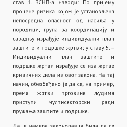
став 1. ЗСНП-а наводи: По пријему
процене ризика којом је установљена
непосредна опасност од насиља у
породици, група за координацију и
сарадњу израђује индивидуални план
заштите и подршке жртви; у ставу 5. –
Индивидуални план заштите и
подршке жртви израђује се иза жртве
кривичних дела из овог закона. На тај
начин, обезбеђено је да се, на пример,
према жртви трговине људима
приступи мултисекторски ради
пружања заштите и подршке.
Да је намера законодавца била да се