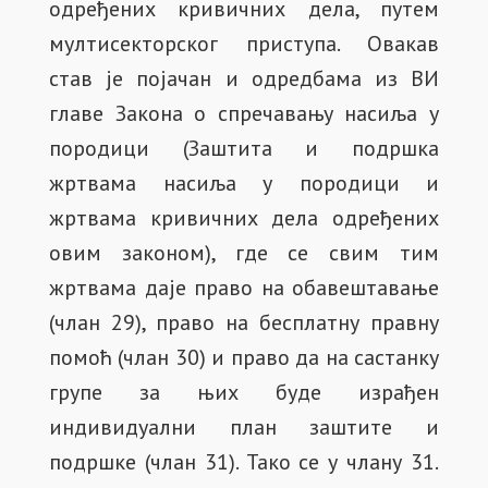
одређених кривичних дела, путем
мултисекторског приступа. Овакав
став је појачан и одредбама из ВИ
главе Закона о спречавању насиља у
породици (Заштита и подршка
жртвама насиља у породици и
жртвама кривичних дела одређених
овим законом), где се свим тим
жртвама даје право на обавештавање
(члан 29), право на бесплатну правну
помоћ (члан 30) и право да на састанку
групе за њих буде израђен
индивидуални план заштите и
подршке (члан 31). Тако се у члану 31.