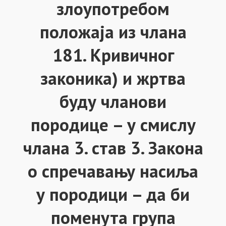
злоупотребом
положаја из члана
181. Кривичног
законика) и жртва
буду чланови
породице – у смислу
члана 3. став 3. Закона
о спречавању насиља
у породици – да би
поменута група