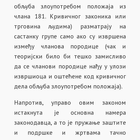
обљуба злоупотребом положаја из
члана 181. Кривичног законика или
трговина људима) разматрају на
састанку групе само ако су извршена
између чланова породице (чак и
теоријски било би тешко замисливо
да се чланови породице нађу у улози
извршиоца и оштећене код кривичног
дела обљуба злоупотребом положаја).
Напротив, управо овим законом
истакнута је основна намера
законодавца, а то је пружање заштите
и подршке и жртвама тачно