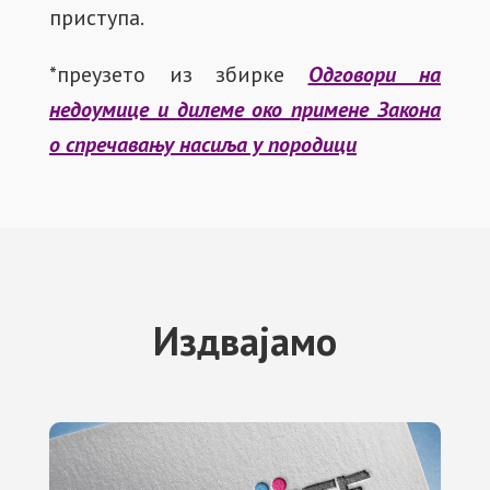
приступа.
*преузето из збирке
Одговори на
недоумице и дилеме око примене Закона
о спречавању насиља у породици
Издвајамо