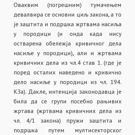
Оваквим (погрешним) тумачењем
девалвира се основни циљ закона, а то
је заштита и подршка жртвама насиља
у породици (и онда када нису
остварена обележја кривичног дела
насиље у породици), али и жртвама
кривичних дела из чл.4 став 1. (где је
поред осталих наведено и кривично
дело насиље у породици из чл. 194.
КЗа). Дакле, интенција законодавца је
била да се групи посебно рањивих
жртава (жртвама кривичних дела из
чл. 4/1 закона) пружи заштита и
подршка путем мултисекторског