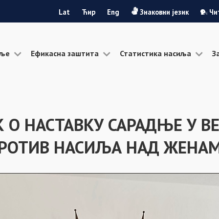
Lat
Ћир
Eng
Знаковни језик
Чи
иље
Ефикасна заштита
Статистика насиља
З
 О НАСТАВКУ САРАДЊЕ У В
РОТИВ НАСИЉА НАД ЖЕНА