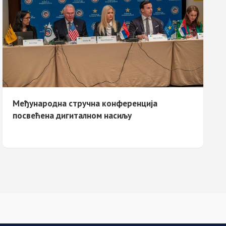
Међународнa стручнa конференцијa
посвећенa дигиталном насиљу