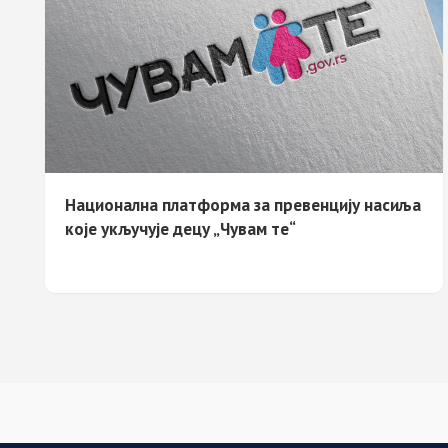
Национална платформа за превенцију насиља
које укључује децу „Чувам те“