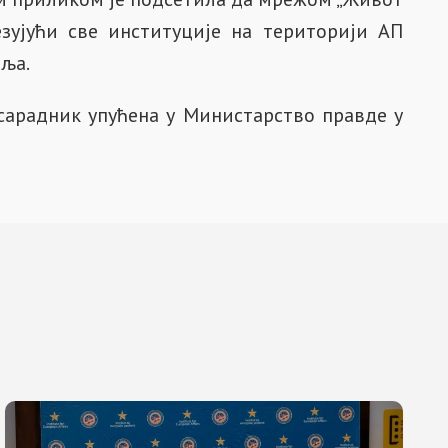
зујући све институције на територији АП
иља.
сарадник упућена у Министарство правде у