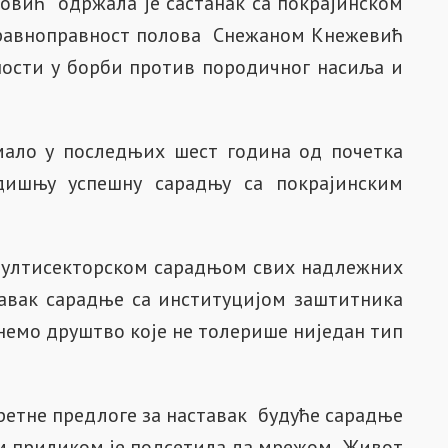
новић одржала је састанак са покрајинском
 равноправност полова Снежаном Кнежевић
ности у борби против породичног насиља и
мало у последњих шест година од почетка
дишњу успешну сарадњу са покрајинским
мултисекторском сарадњом свих надлежних
авак сарадње са институцијом заштитника
немо друштво које не толерише ниједан тип
ретне предлоге за наставак будуће сарадње
ом приликом је подсетила да мрежом „Живот