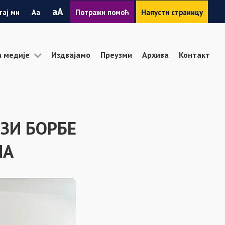
Smanji
Povećaj
A
тај ми
A
Потражи помоћ
Напусти страницу
font
font
а медије
Издвајамо
Преузми
Архива
Контакт
ЕЗИ БОРБЕ
МА