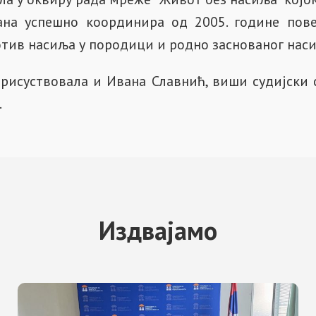
ана успешно координира од 2005. године пове
отив насиља у породици и родно заснованог нас
присуствовала и Ивана Славнић, виши судијски 
.
Издвајамо