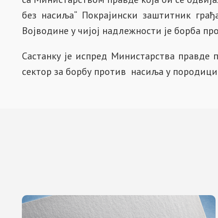
без насиља“ Покрајински заштитник грађ
Војводине у чијој надлежности је борба пр
Састанку је испред Министарства правде 
сектор за борбу против насиља у породици