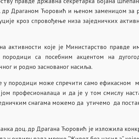
рству правде државна секретарка Бојана Шћепа
. др Драганом Ћоровић и њеном заменицом за
уције кроз спровођење низа заједничких актив
а активности које је Министарство правде и
 породици са посебним акцентом на дугого
ног и родно заснованог насиља.
иље у породици може спречити само ефикасном 
јом професионалаца и да је у том смислу наст
једничким снагама можемо да утичемо да поста
анка доц. др Драгана Ћоровић је изложила конк
ала у оквиру рада мреже “Живот без насиља“ кој