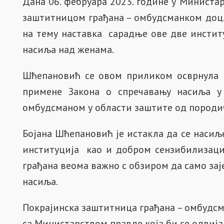
Дана 06. фебруара 2023. године у Министа
заштитницом грађана – омбудсманком доц
на тему наставка сарадње ове две инстит
насиља над женама.
Шћепановић се овом приликом осврнула н
примене Закона о спречавању насиља у
омбудсманом у области заштите од породич
Бојана Шћепановић је истакла да се нас
институција као и добром сензибилизаци
грађана веома важно с обзиром да само за
насиља.
Покрајинска заштитница грађана – омбудсм
са Министарством правде која би се одвиј