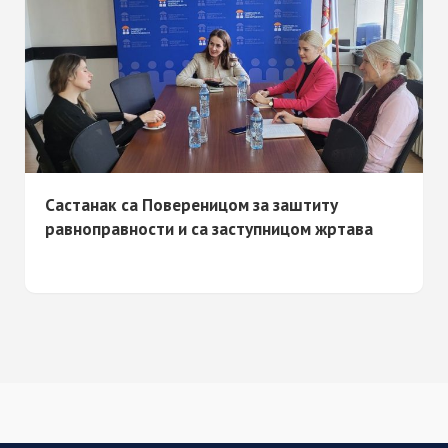
Састанак са Повереницом за заштиту
равноправности и са заступницом жртава