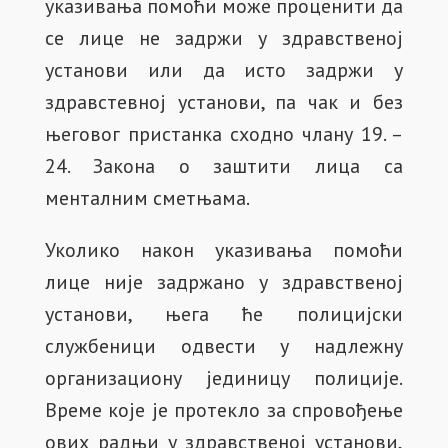
указивања помоћи може проценити да
се лице не задржи у здравственој
установи или да исто задржи у
здравстевној установи, па чак и без
његовог пристанка сходно члану 19. –
24. Закона о заштити лица са
менталним сметњама.
Уколико након указивања помоћи
лице није задржано у здравственој
установи, њега ће полицијски
службеници одвести у надлежну
организациону јединицу полиције.
Време које је протекло за спровођење
ових радњи у здравственој установи,