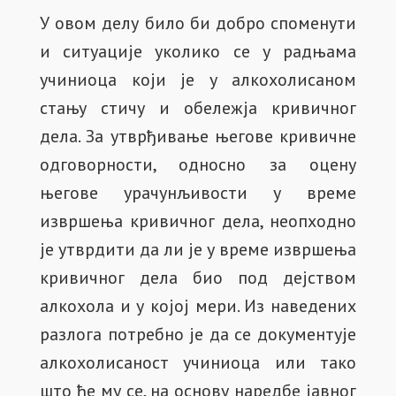
У овом делу било би добро споменути
и ситуације уколико се у радњама
учиниоца који је у алкохолисаном
стању стичу и обележја кривичног
дела. За утврђивање његове кривичне
одговорности, односно за оцену
његове урачунљивости у време
извршења кривичног дела, неопходно
је утврдити да ли је у време извршења
кривичног дела био под дејством
алкохола и у којој мери. Из наведених
разлога потребно је да се документује
алкохолисаност учиниоца или тако
што ће му се, на основу наредбе јавног