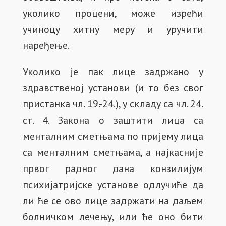
уколико процени, може изрећи
учиноцу хитну меру и уручити
наређење.
Уколико је пак лице задржано у
здравственој установи (и то без свог
пристанка чл. 19.-24.), у складу са чл. 24.
ст. 4. Закона о заштити лица са
менталним сметњама по пријему лица
са менталним сметњама, а најкасније
првог радног дана конзилијум
психијатријске установе одлучиће да
ли ће се ово лице задржати на даљем
болничком лечењу, или ће оно бити