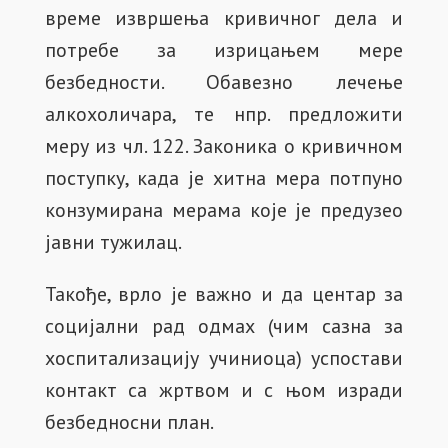
време извршења кривичног дела и
потребе за изрицањем мере
безбедности. Обавезно лечење
алкохоличара, те нпр. предложити
меру из чл. 122. Законика о кривичном
поступку, када је хитна мера потпуно
конзумирана мерама које је предузео
јавни тужилац.
Такође, врло је важно и да центар за
социјални рад одмах (чим сазна за
хоспитализацију учиниоца) успостави
контакт са жртвом и с њом изради
безбедносни план.