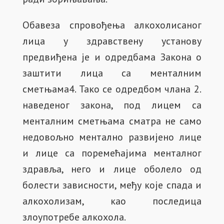
Обавеза спровођења алкохолисаног
лица у здравствену установу
предвиђена је и одредбама Закона о
заштити лица са менталним
сметњама4. Тако се одредбом члана 2.
наведеног закона, под лицем са
менталним сметњама сматра не само
недовољно ментално развијено лице
и лице са поремећајима менталног
здравља, него и лице оболело од
болести зависности, међу које спада и
алкохолизам, као последица
злоупотребе алкохола.