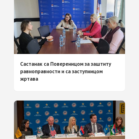
Састанак са Повереницом за заштиту
равноправности и са заступницом
жртава