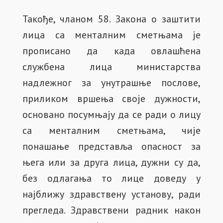
Такође, чланом 58. Закона о заштити
лица са менталним сметњама је
прописано да када овлашћена
службена лица министарства
надлежног за унутрашње послове,
приликом вршења своје дужности,
основано посумњају да се ради о лицу
са менталним сметњама, чије
понашање представља опасност за
њега или за друга лица, дужни су да,
без одлагања то лице доведу у
најближу здравствену установу, ради
прегледа. Здравствени радник након