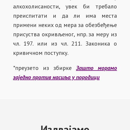
алкохолисаности, увек би требало
преиспитати и да ли има места
примени неких од мера за обезбеђење
присуства окривљеног, нпр. за меру из
чл. 197. или из чл. 211. Законика о
кривичном поступку.
*
преузето из збирке
Зашто морамо
заједно против насиља у породици
Издвајамо