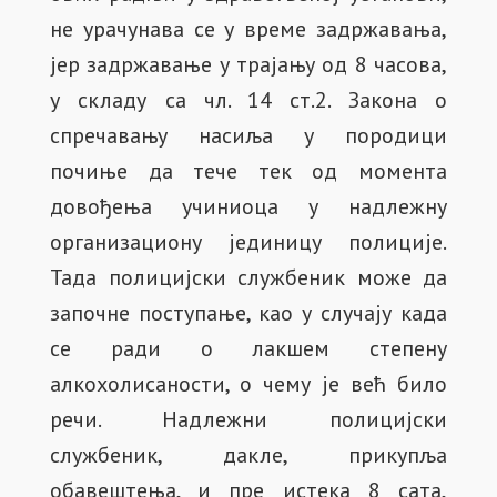
не урачунава се у време задржавања,
јер задржавање у трајању од 8 часова,
у складу са чл. 14 ст.2. Закона о
спречавању насиља у породици
почиње да тече тек од момента
довођења учиниоца у надлежну
организациону јединицу полиције.
Тада полицијски службеник може да
започне поступање, као у случају када
се ради о лакшем степену
алкохолисаности, о чему је већ било
речи. Надлежни полицијски
службеник, дакле, прикупља
обавештења, и пре истека 8 сата,