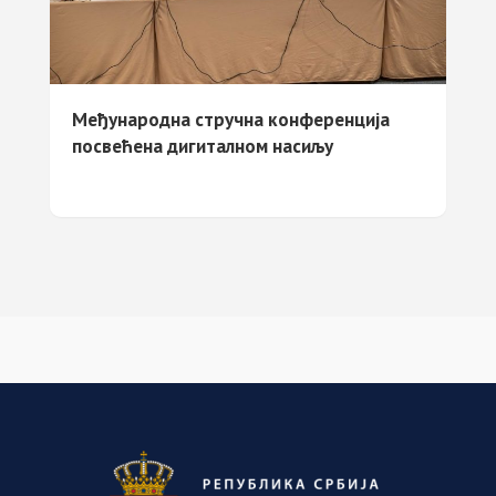
Међународнa стручнa конференцијa
посвећенa дигиталном насиљу