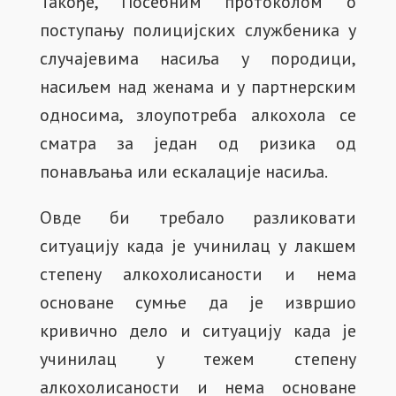
Такође, Посебним протоколом о
поступању полицијских службеника у
случајевима насиља у породици,
насиљем над женама и у партнерским
односима, злоупотреба алкохола се
сматра за један од ризика од
понављања или ескалације насиља.
Овде би требало разликовати
ситуацију када је учинилац у лакшем
степену алкохолисаности и нема
основане сумње да је извршио
кривично дело и ситуацију када је
учинилац у тежем степену
алкохолисаности и нема основане