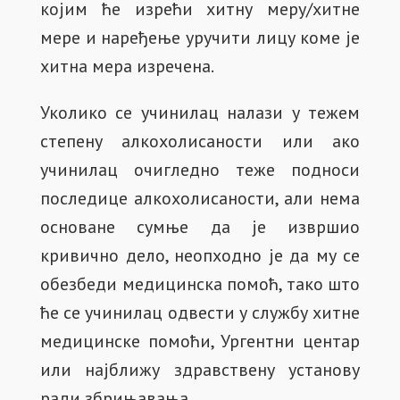
којим ће изрећи хитну меру/хитне
мере и наређење уручити лицу коме је
хитна мера изречена.
Уколико се учинилац налази у тежем
степену алкохолисаности или ако
учинилац очигледно теже подноси
последице алкохолисаности, али нема
основане сумње да је извршио
кривично дело, неопходно је да му се
обезбеди медицинска помоћ, тако што
ће се учинилац одвести у службу хитне
медицинске помоћи, Ургентни центар
или најближу здравствену установу
ради збрињавања.