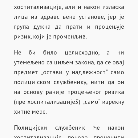
хоспитализације, али и након изласка
лица из здравствене установе, јер је
група дужна да прати и процењује
ризик, који је променљив.
Не би било целисходно, а ни
утемељено са циљем закона, да се овај
предмет „остави у надлежност“ само
полицијском службенику, нити да он
на основу раније процењеног ризика
(пре хоспитализације5) „само“ изрекну
хитне мере.
Полицијски службеник ће након
хоспитализације поново проценити