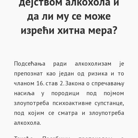
дејством алкохола и
да ли му се може
изрећи хитна мера?
Подсећања ради алкохолизам је
препознат као један од ризика и то
чланом 16. став 2. Закона о спречавању
насиља у породици под појмом
злоупотреба психоактивне супстанце,
под којим се сматра и злоупотреба
алкохола.