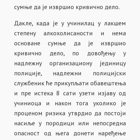
сумње да је извршио кривично дело.
Дакле, када је у учинилац у лакшем
степену алкохолисаности и нема
основане сумње да је извршио
кривично дело, по довођењу у
надлежну организациону јединицу
полиције, надлежни полицијски
службеник ће прикупљати обавештења
и пре истека 8 сати узети изјаву од
учиниоца и након тога уколико је
проценом ризика утврдио да постоји
насиље у породици или непосредна
опасност од њега донети наређење