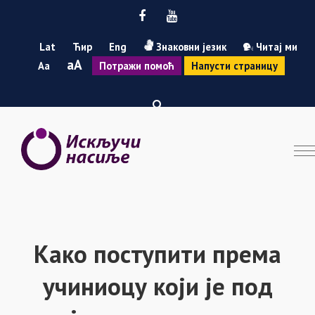
Facebook
Youtube
Lat
Ћир
Eng
Знаковни језик
Читај ми
Smanji
Povećaj
A
A
Потражи помоћ
Напусти страницу
font
font
Како поступити према
учиниоцу који је под