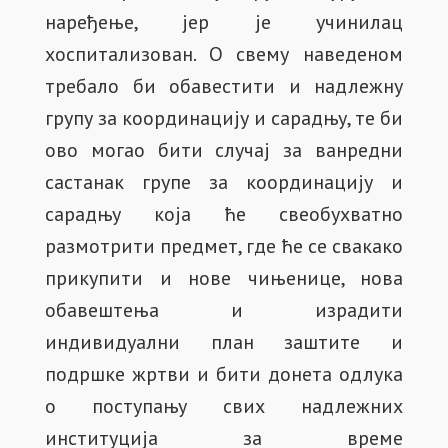
наређење, јер је учинилац
хоспитализован. О свему наведеном
требало би обавестити и надлежну
групу за координацију и сарадњу, те би
ово могао бити случај за ванредни
састанак групе за координацију и
сарадњу која ће свеобухватно
размотрити предмет, где ће се свакако
прикупити и нове чињенице, нова
обавештења и израдити
индивидуални план заштите и
подршке жртви и бити донета одлука
о поступању свих надлежних
институција за време