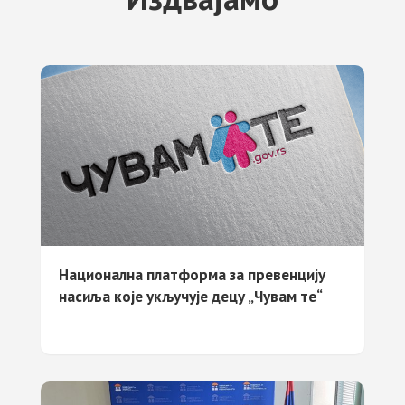
Национална платформа за превенцију
насиља које укључује децу „Чувам те“