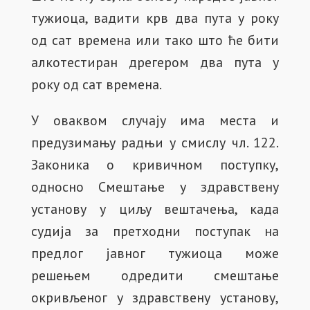
тужиоца, вадити крв два пута у року
од сат времена или тако што ће бити
алкотестиран дрегером два пута у
року од сат времена.
У оваквом случају има места и
предузимању радњи у смислу чл. 122.
Законика о кривичном поступку,
односно Смештање у здравствену
установу у циљу вештачења, када
судија за претходни поступак на
предлог јавног тужиоца може
решењем одредити смештање
окривљеног у здравствену установу,