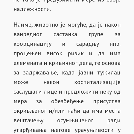
надлежности.
Наиме, животно је могуће, да је након
ванредног састанка групе за
координацију и сарадњу нпр.
процењен висок ризик и да има
елемената и кривичног дела, те основа
за задржавање, када јавни тужилац
може након хоспитализације
саслушати лице и предложити неку од
мера за обезбеђење присуства
окривљеног и/или наћи да има места
вештачењу осумњиченог ради
утврђивања његове урачуњивости у