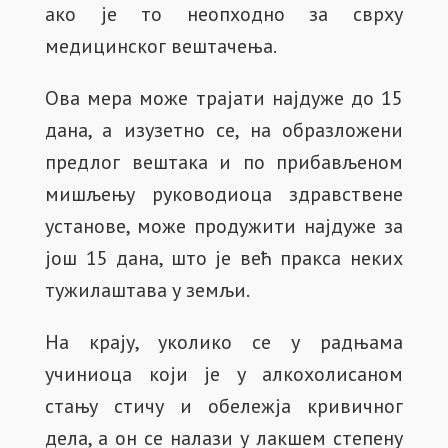
ако је то неопходно за сврху
медицинског вештачења.
Ова мера може трајати најдуже до 15
дана, а изузетно се, на образложени
предлог вештака и по прибављеном
мишљењу руководиоца здравствене
установе, може продужити најдуже за
још 15 дана, што је већ пракса неких
тужилаштава у земљи.
На крају, уколико се у радњама
учиниоца који је у алкохолисаном
стању стичу и обележја кривичног
дела, а он се налази у лакшем степену