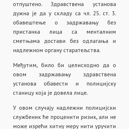
отпуштено. Здравствена установа
дужна је да у складу са чл. 25. ст. 3.
обавештење о задржавању без
пристанка лица са менталним
сметњама достави без одлагања и
надлежном органу старатељства.
Међутим, било би целисходно да о
овом задржавању здравствена
установа обавести и полицијску
станицу која је довела лице.
У овом случају надлежни полицијски
службеник ће проценити ризик, али не
може изрећи хитну меру нити уручити