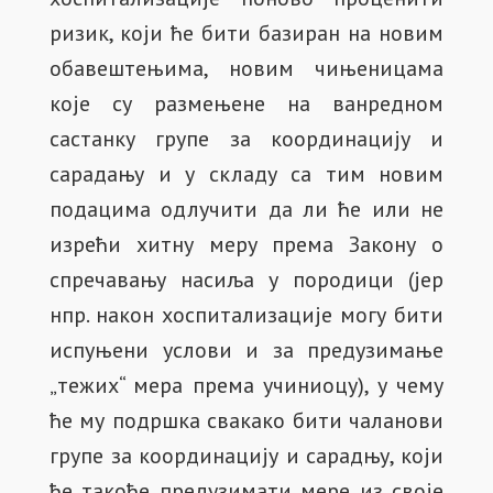
ризик, који ће бити базиран на новим
обавештењима, новим чињеницама
које су размењене на ванредном
састанку групе за координацију и
сарадању и у складу са тим новим
подацима одлучити да ли ће или не
изрећи хитну меру према Закону о
спречавању насиља у породици (јер
нпр. након хоспитализације могу бити
испуњени услови и за предузимање
„тежих“ мера према учиниоцу), у чему
ће му подршка свакако бити чаланови
групе за координацију и сарадњу, који
ће такође предузимати мере из своје