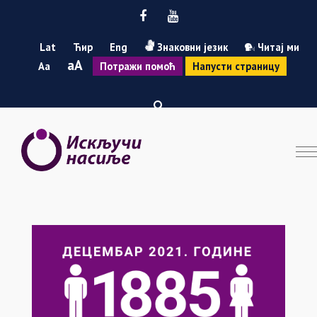
Facebook
Youtube
Lat
Ћир
Eng
Знаковни језик
Читај ми
Smanji
Povećaj
A
A
Потражи помоћ
Напусти страницу
font
font