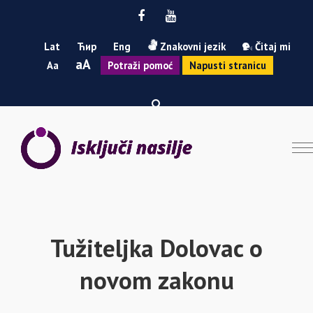
Facebook
Youtube
Lat
Ћир
Eng
Znakovni jezik
Čitaj mi
Smanji
Povećaj
A
A
Potraži pomoć
Napusti stranicu
font
font
Tužiteljka Dolovac o
novom zakonu