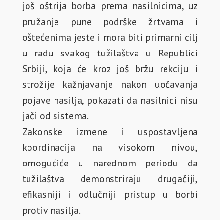
još oštrija borba prema nasilnicima, uz
pružanje pune podrške žrtvama i
oštećenima jeste i mora biti primarni cilj
u radu svakog tužilaštva u Republici
Srbiji, koja će kroz još bržu rekciju i
strožije kažnjavanje nakon uočavanja
pojave nasilja, pokazati da nasilnici nisu
jači od sistema.
Zakonske izmene i uspostavljena
koordinacija na visokom nivou,
omogućiće u narednom periodu da
tužilaštva demonstriraju drugačiji,
efikasniji i odlučniji pristup u borbi
protiv nasilja.