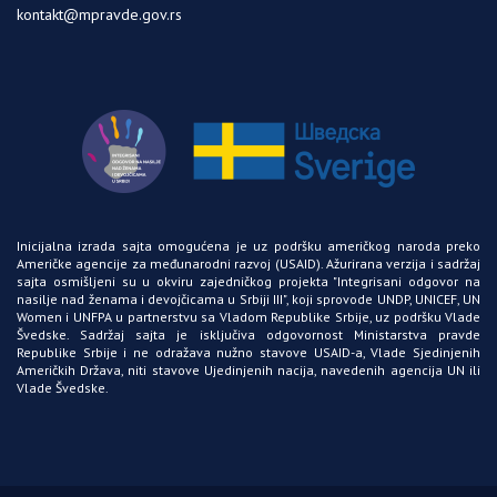
kontakt@mpravde.gov.rs
Inicijalna izrada sajta omogućena je uz podršku američkog naroda preko
Američke agencije za međunarodni razvoj
(USAID)
. Ažurirana verzija i sadržaj
sajta osmišljeni su u okviru zajedničkog projekta "Integrisani odgovor na
nasilje nad ženama i devojčicama u Srbiji
III"
, koji sprovode
UNDP
,
UNICEF
,
UN
Women
i
UNFPA
u partnerstvu sa Vladom Republike Srbije, uz podršku Vlade
Švedske. Sadržaj sajta je isključiva odgovornost Ministarstva pravde
Republike Srbije i ne odražava nužno stavove
USAID-a
, Vlade Sjedinjenih
Američkih Država, niti stavove Ujedinjenih nacija, navedenih agencija
UN
ili
Vlade Švedske.