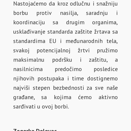
Nastojaćemo da kroz odlučnu i snažniju
borbu protiv nasilja, saradnju i
koordinaciju sa drugim organima,
usklađivanje standarda zaštite žrtava sa
standardima EU i međunarodnih tela,
svakoj potencijalnoj žrtvi pružimo
maksimalnu podršku i zaštitu, a
nasilnicima predočimo posledice
njihovih postupaka i time dostignemo
najviši stepen bezbednosti za sve naše
građane, sa kojima ćemo aktivno
sarđivati u ovoj borbi.