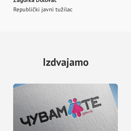
Zagorka Dolovac
Republički javni tužilac
Izdvajamo