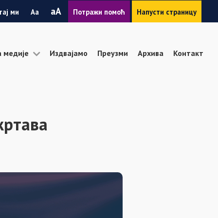
Smanji
Povećaj
A
тај ми
A
Потражи помоћ
Напусти страницу
font
font
а медије
Издвајамо
Преузми
Архива
Контакт
жртава