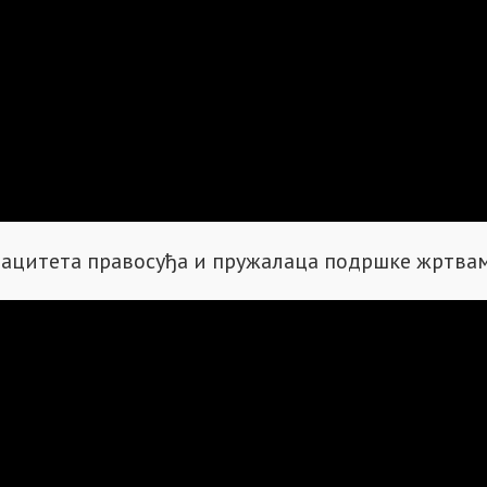
апацитета правосуђа и пружалаца подршке жртва