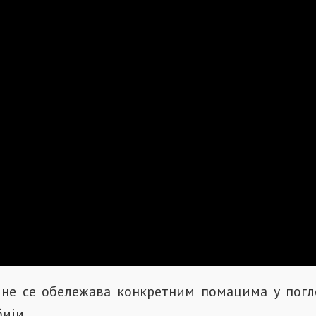
ине се обележава конкретним помацима у погл
ији.