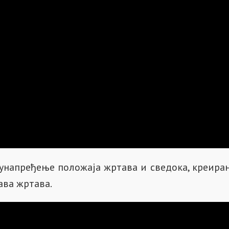
унапређење положаја жртава и сведока, креиран 
ава жртава.