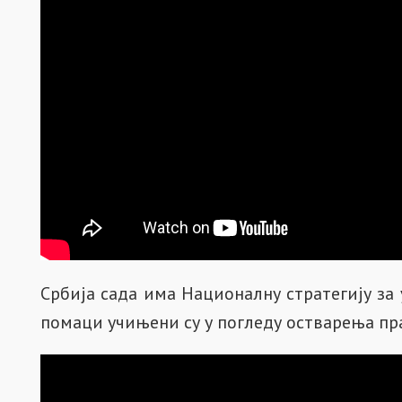
Србија сада има Националну стратегију за 
помаци учињени су у погледу остварења пр