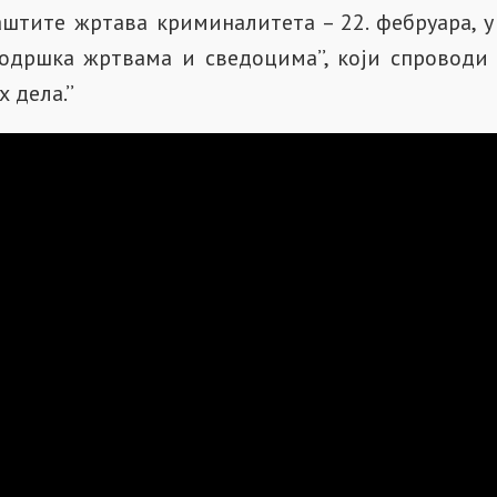
штите жртава криминалитета – 22. фебруара, у
Подршка жртвама и сведоцима’’, који спроводи 
дела.’’