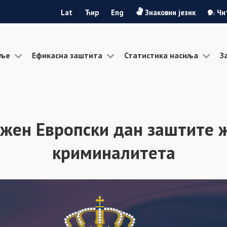
Lat
Ћир
Eng
Знаковни језик
Чи
иље
Ефикасна заштита
Статистика насиља
З
жен Европски дан заштите 
криминалитета