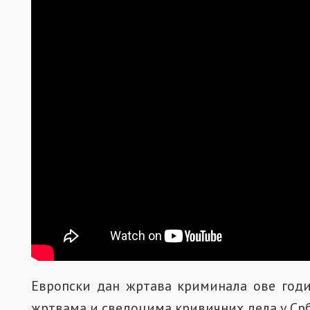
Европски дан жртава криминала ове год
жртвама и сведоцима кривичних дела у Срб