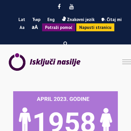
Facebook
Youtube
Lat
Ћир
Eng
Znakovni jezik
Čitaj mi
Smanji
Povećaj
A
A
Potraži pomoć
Napusti stranicu
font
font