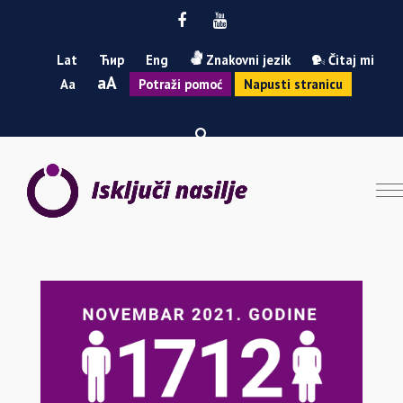
Facebook
Youtube
Lat
Ћир
Eng
Znakovni jezik
Čitaj mi
Smanji
Povećaj
A
A
Potraži pomoć
Napusti stranicu
font
font