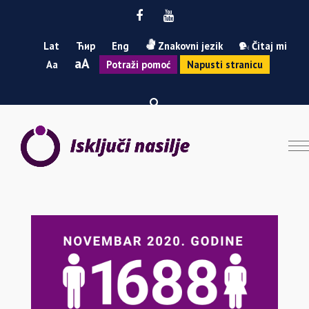
Facebook
Youtube
Lat
Ћир
Eng
Znakovni jezik
Čitaj mi
Smanji
Povećaj
A
A
Potraži pomoć
Napusti stranicu
font
font