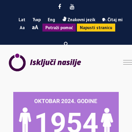
Facebook
Youtube
Lat
Ћир
Eng
Znakovni jezik
Čitaj mi
Smanji
Povećaj
A
A
Potraži pomoć
Napusti stranicu
font
font