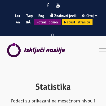
Facebook
Youtube
Lat
Ћир
Eng
Znakovni jezik
Čitaj mi
Smanji
Povećaj
A
A
Potraži pomoć
Napusti stranicu
font
font
Statistika
Podaci su prikazani na mesečnom nivou i