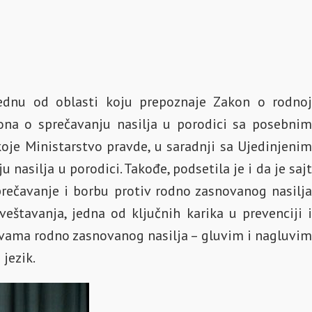
jednu od oblasti koju prepoznaje Zakon o rodnoj
ona o sprečavanju nasilja u porodici sa posebnim
oje Ministarstvo pravde, u saradnji sa Ujedinjenim
nasilja u porodici. Takođe, podsetila je i da je sajt
prečavanje i borbu protiv rodno zasnovanog nasilja
eštavanja, jedna od ključnih karika u prevenciji i
tvama rodno zasnovanog nasilja – gluvim i nagluvim
 jezik.