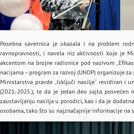
Posebna savetnica je ukazala i na problem rodn
ravnopravnosti, i navela niz aktivnosti koje je 
akcentom na brojne radionice pod nazivom „Efikasan
nacijama – program za razvoj (UNDP) organizuje za pr
Ministarstva pravde „Isključi nasilje“ revidiran i
(2021.-2025.), te da je jedan deo sajta posvećen 
zaustavljanju nasilja u porodici, kao i da je doda
osobama, tako što su najznačajnije informacije na sa