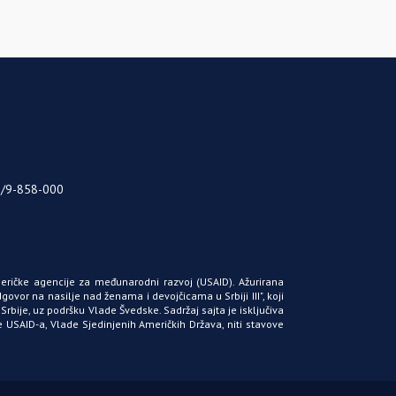
5/9-858-000
meričke agencije za međunarodni razvoj
(USAID)
. Ažurirana
 odgovor na nasilje nad ženama i devojčicama u Srbiji
III"
, koji
rbije, uz podršku Vlade Švedske. Sadržaj sajta je isključiva
ve
USAID-a
, Vlade Sjedinjenih Američkih Država, niti stavove