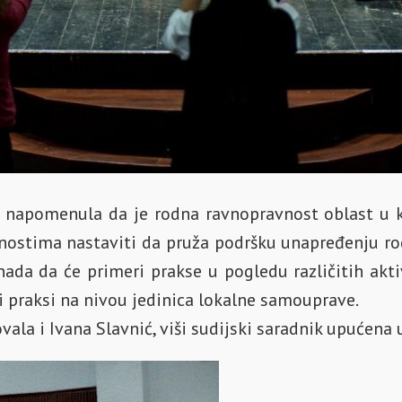
 napomenula da je rodna ravnopravnost oblast u ko
nostima nastaviti da pruža podršku unapređenju rod
nada da će primeri prakse u pogledu različitih akt
 praksi na nivou jedinica lokalne samouprave.
vala i Ivana Slavnić, viši sudijski saradnik upućena