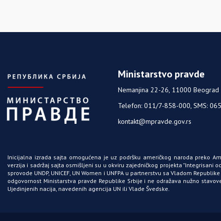
Ministarstvo pravde
Nemanjina 22-26, 11000 Beograd
Telefon: 011/7-858-000, SMS: 06
kontakt@mpravde.gov.rs
Inicijalna izrada sajta omogućena je uz podršku američkog naroda preko A
verzija i sadržaj sajta osmišljeni su u okviru zajedničkog projekta "Integrisani
sprovode
UNDP
,
UNICEF
,
UN Women
i
UNFPA
u partnerstvu sa Vladom Republike S
odgovornost Ministarstva pravde Republike Srbije i ne odražava nužno stavo
Ujedinjenih nacija, navedenih agencija
UN
ili Vlade Švedske.