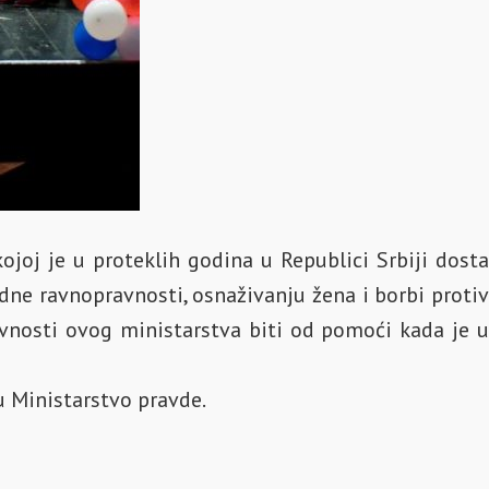
joj je u proteklih godina u Republici Srbiji dosta
ne ravnopravnosti, osnaživanju žena i borbi protiv
ivnosti ovog ministarstva biti od pomoći kada je u
 u Ministarstvo pravde.