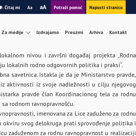
Smanji
Povećaj
A
Čitaj mi
A
Potraži pomoć
Napusti stranicu
font
font
Za medije
Izdvajamo
Preuzmi
Arhiva
Kontakt
lokalnom nivou i završni događaj projekta „Rodna
u lokalnih rodno odgovornih politika i praksi“.
na savetnica. Istakla je da je Ministarstvo pravde,
z aktivnosti iz svoje nadležnosti u cilju njegovog
nistarka pravde član Koordinacionog tela za rodnu
zi sa rodnom ravnopravnošću.
avnopravnosti, imenovana za Lice zaduženo za rodnu
 okviru svog delokruga prati sprovođenje politika i
icu zaduženom za rodnu ravnopravnost u realizaciji