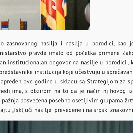
o zasnovanog nasilja i nasilja u porodici, kao 
Ministarstvo pravde imalo od početka primene Zak
 institucionalan odgovor na nasilje u porodici“, k
edstavnike institucija koje učestvuju u sprečavanju 
 unapređen ove godine u skladu sa Strategijom za s
medijima, s obzirom na to da je način njihovog izv
tna pažnja posvećena posebno osetljivim grupama žr
jtu „Isključi nasilje“ prevedene i na srpski znakovni