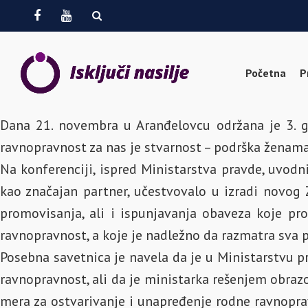
Facebook
Youtube
Početna
P
Dana 21. novembra u Aranđelovcu održana je 3. g
ravnopravnost za nas je stvarnost – podrška ženama 
Na konferenciji, ispred Ministarstva pravde, uvodn
kao značajan partner, učestvovalo u izradi novog 
promovisanja, ali i ispunjavanja obaveza koje pro
ravnopravnost, a koje je nadležno da razmatra sva 
Posebna savetnica je navela da je u Ministarstvu 
ravnopravnost, ali da je ministarka rešenjem obrazo
mera za ostvarivanje i unapređenje rodne ravnopra