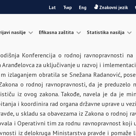
Lat
Ћир
Eng
Znakovni jezik
rijavi nasilje
Efikasna zaštita
Statistika nasilja
odišnja Konferencija o rodnoj ravnopravnosti na 
Aranđelovca za uključivanje u razvoj i imlementacij
im izlaganjem obratila se Snežana Radanović, poseb
Zakona o rodnoj ravnopravnosti, da je preduzelo ni
ističu iz ovog zakona. Takođe, navela je da je mi
pitanja i koordinira rad organa državne uprave u ve
pravde, u skladu sa obavezama iz Zakona o rodnoj r
vala i Operativni tim za rodnu ravnopravnost koji u
vnosti iz delokruga Ministarstva pravde i pomaže l