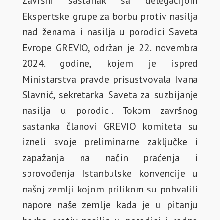
Završni sastanak sa delegacijom
Ekspertske grupe za borbu protiv nasilja
nad ženama i nasilja u porodici Saveta
Evrope GREVIO, održan je 22. novembra
2024. godine, kojem je ispred
Ministarstva pravde prisustvovala Ivana
Slavnić, sekretarka Saveta za suzbijanje
nasilja u porodici. Tokom završnog
sastanka članovi GREVIO komiteta su
izneli svoje preliminarne zaključke i
zapažanja na način praćenja i
sprovođenja Istanbulske konvencije u
našoj zemlji kojom prilikom su pohvalili
napore naše zemlje kada je u pitanju