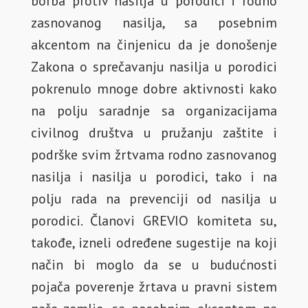
borba protiv nasilja u porodici i rodno
zasnovanog nasilja, sa posebnim
akcentom na činjenicu da je donošenje
Zakona o sprečavanju nasilja u porodici
pokrenulo mnoge dobre aktivnosti kako
na polju saradnje sa organizacijama
civilnog društva u pružanju zaštite i
podrške svim žrtvama rodno zasnovanog
nasilja i nasilja u porodici, tako i na
polju rada na prevenciji od nasilja u
porodici. Članovi GREVIO komiteta su,
takođe, izneli određene sugestije na koji
način bi moglo da se u budućnosti
pojača poverenje žrtava u pravni sistem