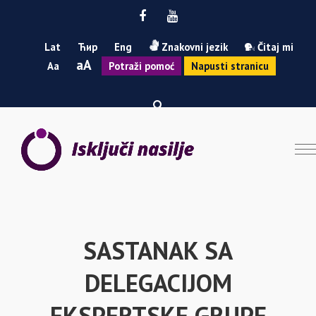
Facebook
Youtube
Lat
Ћир
Eng
Znakovni jezik
Čitaj mi
Smanji
Povećaj
A
A
Potraži pomoć
Napusti stranicu
font
font
SASTANAK SA
DELEGACIJOM
EKSPERTSKE GRUPE