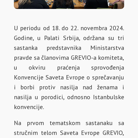
U periodu od 18. do 22. novembra 2024.
Godine, u Palati Srbija, održana su tri
sastanka predstavnika Ministarstva
pravde sa članovima GREVIO-a komiteta,
u okviru praćenja sprovođenja
Konvencije Saveta Evrope o sprečavanju
i borbi protiv nasilja nad ženama i
nasilja u porodici, odnosno Istanbulske
konvencije.
Na prvom tematskom sastanaku sa
stručnim telom Saveta Evrope GREVIO,