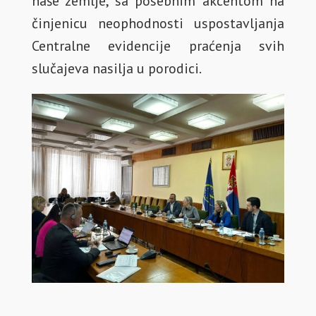
naše zemlje, sa posebnim akcentom na
činjenicu neophodnosti uspostavljanja
Centralne evidencije praćenja svih
slučajeva nasilja u porodici.