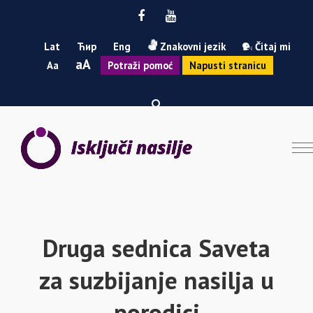
Facebook
Youtube
Lat
Ћир
Eng
Znakovni jezik
Čitaj mi
Smanji
Povećaj
A
A
Potraži pomoć
Napusti stranicu
font
font
Druga sednica Saveta
za suzbijanje nasilja u
porodici