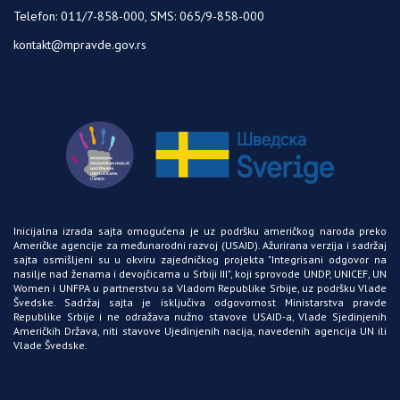
Telefon: 011/7-858-000, SMS: 065/9-858-000
kontakt@mpravde.gov.rs
Inicijalna izrada sajta omogućena je uz podršku američkog naroda preko
Američke agencije za međunarodni razvoj
(USAID)
. Ažurirana verzija i sadržaj
sajta osmišljeni su u okviru zajedničkog projekta "Integrisani odgovor na
nasilje nad ženama i devojčicama u Srbiji
III"
, koji sprovode
UNDP
,
UNICEF
,
UN
Women
i
UNFPA
u partnerstvu sa Vladom Republike Srbije, uz podršku Vlade
Švedske. Sadržaj sajta je isključiva odgovornost Ministarstva pravde
Republike Srbije i ne odražava nužno stavove
USAID-a
, Vlade Sjedinjenih
Američkih Država, niti stavove Ujedinjenih nacija, navedenih agencija
UN
ili
Vlade Švedske.