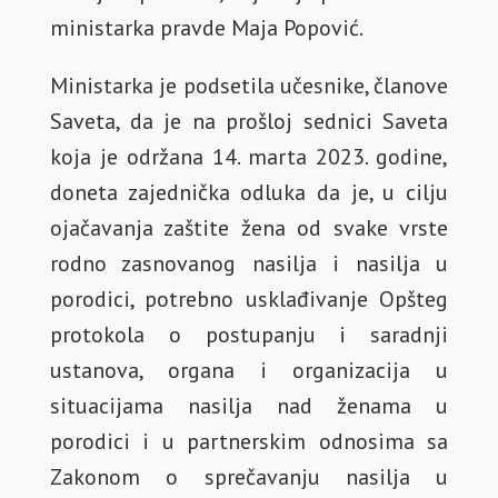
ministarka pravde Maja Popović.
Ministarka je podsetila učesnike, članove
Saveta, da je na prošloj sednici Saveta
koja je održana 14. marta 2023. godine,
doneta zajednička odluka da je, u cilju
ojačavanja zaštite žena od svake vrste
rodno zasnovanog nasilja i nasilja u
porodici, potrebno usklađivanje Opšteg
protokola o postupanju i saradnji
ustanova, organa i organizacija u
situacijama nasilja nad ženama u
porodici i u partnerskim odnosima sa
Zakonom o sprečavanju nasilja u