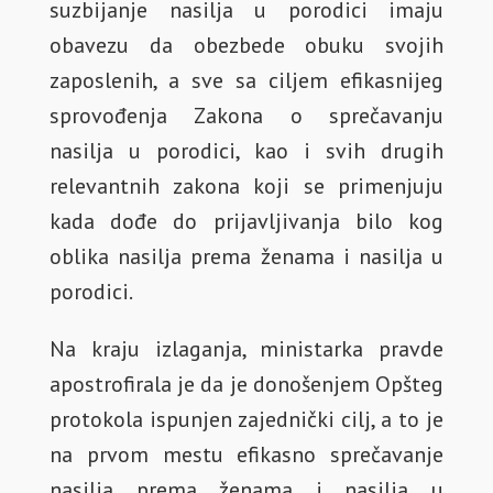
suzbijanje nasilja u porodici imaju
obavezu da obezbede obuku svojih
zaposlenih, a sve sa ciljem efikasnijeg
sprovođenja Zakona o sprečavanju
nasilja u porodici, kao i svih drugih
relevantnih zakona koji se primenjuju
kada dođe do prijavljivanja bilo kog
oblika nasilja prema ženama i nasilja u
porodici.
Na kraju izlaganja, ministarka pravde
apostrofirala je da je donošenjem Opšteg
protokola ispunjen zajednički cilj, a to je
na prvom mestu efikasno sprečavanje
nasilja prema ženama i nasilja u