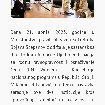
Dana 21. aprila 2023. godine u
Ministarstvu pravde državna sekretarka
Bojana Šćepanović održala je sastanak sa
direktorkom Agencije Ujedinjenih nacija
za rodnu ravnopravnost i osnaživanje
žena (UN Women) – Kancelarije
nacionalnog programa u Republici Srbiji,
Milanom Rikanović, na temu nastavka
saradnje ove dve institucije kroz
sprovođenje zajedničkih aktivnosti u