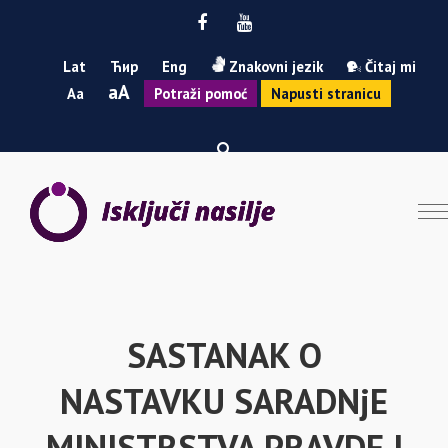
Facebook
Youtube
Lat
Ћир
Eng
Znakovni jezik
Čitaj mi
Smanji
Povećaj
A
A
Potraži pomoć
Napusti stranicu
font
font
SASTANAK O
NASTAVKU SARADNjE
MINISTRSTVA PRAVDE I