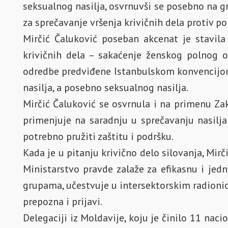
seksualnog nasilja, osvrnuvši se posebno na g
za sprečavanje vršenja krivičnih dela protiv 
Mirčić Čaluković poseban akcenat je stavila
krivičnih dela – sakaćenje ženskog polnog 
odredbe predviđene Istanbulskom konvencijom 
nasilja, a posebno seksualnog nasilja.
Mirčić Čaluković se osvrnula i na primenu Za
primenjuje na saradnju u sprečavanju nasilja
potrebno pružiti zaštitu i podršku.
Kada je u pitanju krivično delo silovanja, Mirč
Ministarstvo pravde zalaže za efikasnu i je
grupama, učestvuje u intersektorskim radionica
prepozna i prijavi.
Delegaciji iz Moldavije, koju je činilo 11 naci