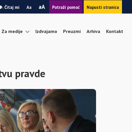
Smanji
Povećaj
A
Čitaj mi
A
Potraži pomoć
Napusti stranicu
font
font
Za medije
Izdvajamo
Preuzmi
Arhiva
Kontakt
stvu pravde