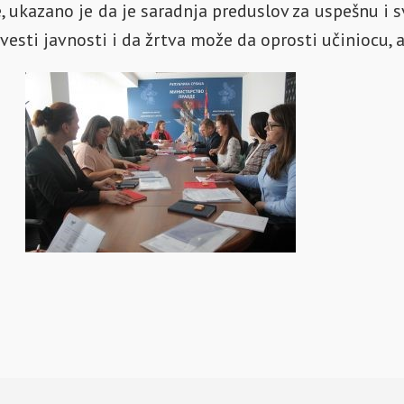
ite, ukazano je da je saradnja preduslov za uspešnu i
vesti javnosti i da žrtva može da oprosti učiniocu, al