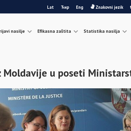
Lat
Ћир
Eng
Znakovni jezik
rijavi nasilje
Efikasna zaštita
Statistika nasilja
z Moldavije u poseti Ministar