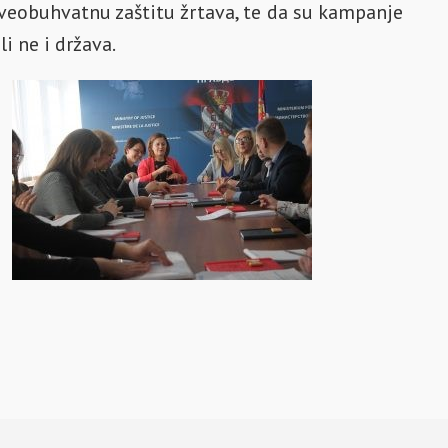
 sveobuhvatnu zaštitu žrtava, te da su kampanje
i ne i država.