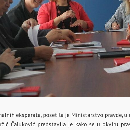
nalnih eksperata, posetila je Ministarstvo pravde, u 
čić Čaluković predstavila je kako se u okviru pr