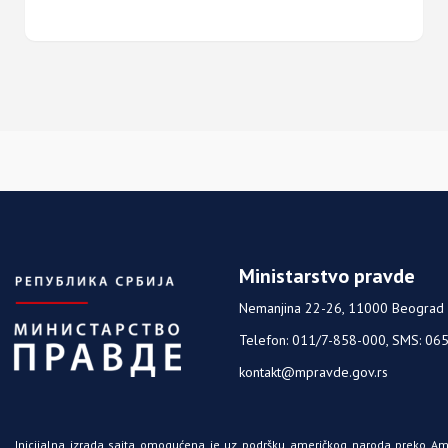
Ministarstvo pravde
Nemanjina 22-26, 11000 Beograd
Telefon: 011/7-858-000, SMS: 06
kontakt@mpravde.gov.rs
Inicijalna izrada sajta omogućena je uz podršku američkog naroda preko A