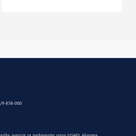
5/9-858-000
meričke agencije za međunarodni razvoj
(USAID)
. Ažurirana