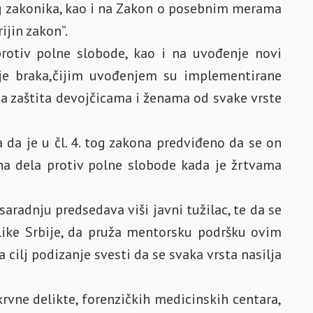
nog zakonika, kao i na Zakon o posebnim merama
ijin zakon”.
protiv polne slobode, kao i na uvođenje novi
nje braka,čijim uvođenjem su implementirane
a zaštita devojčicama i ženama od svake vrste
da je u čl. 4. tog zakona predviđeno da se on
čna dela protiv polne slobode kada je žrtvama
saradnju predsedava viši javni tužilac, te da se
like Srbije, da pruža mentorsku podršku ovim
cilj podizanje svesti da se svaka vrsta nasilja
 krvne delikte, forenzičkih medicinskih centara,