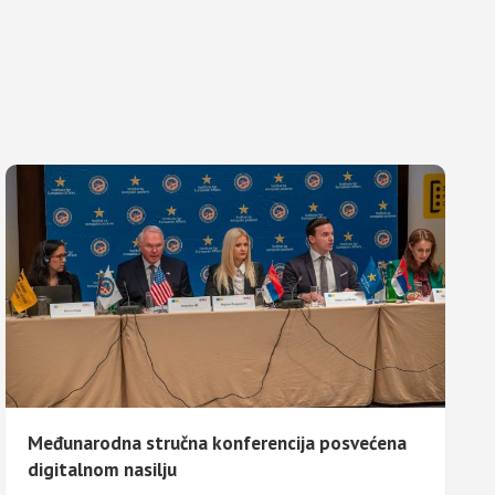
Međunarodna stručna konferencija posvećena
digitalnom nasilju