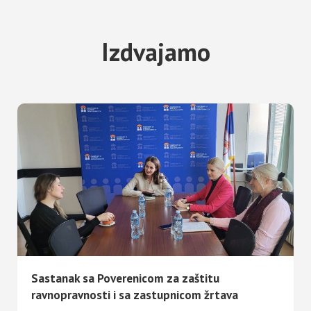
Izdvajamo
Sastanak sa Poverenicom za zaštitu
ravnopravnosti i sa zastupnicom žrtava