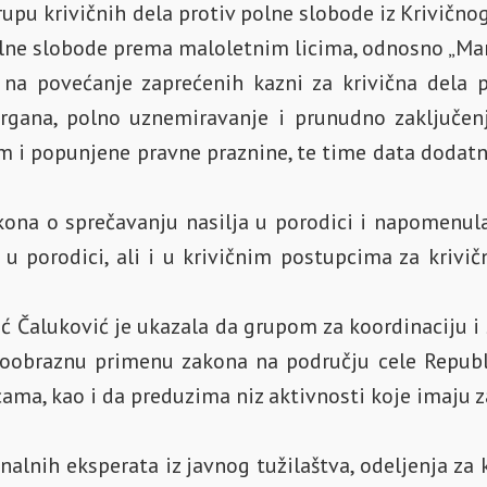
rupu krivičnih dela protiv polne slobode iz Krivič
polne slobode prema maloletnim licima, odnosno „Mar
 na povećanje zaprećenih kazni za krivična dela 
organa, polno uznemiravanje i prunudno zaključe
i popunjene pravne praznine, te time data dodatn
kona o sprečavanju nasilja u porodici i napomenula 
 u porodici, ali i u krivičnim postupcima za krivi
ić Čaluković je ukazala da grupom za koordinaciju i 
dnoobraznu primenu zakona na području cele Repub
ma, kao i da preduzima niz aktivnosti koje imaju za 
onalnih eksperata iz javnog tužilaštva, odeljenja za